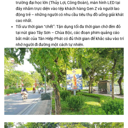
trường đại học lớn (Thủy Lợi, Công Đoàn), màn hình LED tại
đây nhắm trực diện vào tệp khách hàng Gen Z và người lao
động trẻ – những người có nhu cầu tiêu thụ đồ uống giải khát
cao nhất.
Tối ưu thời gian “chết”: Tận dụng tối đa thời gian chờ đèn đỏ
tại nút giao Tây Sơn – Chùa Bộc, các đoạn phim quảng cáo
bắt mắt của Tân Hiệp Phát có đủ thời gian để khắc sâu vào trí
nhớ người đi đường một cách tự nhiên.