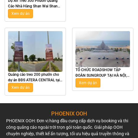
Dự Án Treo 300 Phướn Quảng
Cáo Nhà Hàng Shan Wai Shan
Hot Pot Tại Hà Nội
Xem dự án
TỔ CHỨC ROADSHOW TẬP
Quảng cáo treo 200 phướn cho
ĐOÀN SUNGROUP TẠI HÀ NỘI,
dự án BĐS ATERA CENTRAL tại
TPHCM, NHA TRANG, VŨNG
Xem dự án
Hưng Yên
TÀU
Xem dự án
PHOENIX OOH
PHOENIX OOH: Đơn vị hàng đầu cung cấp dịch vụ booking và thi
công quảng cáo ngoài trời trọn gói toàn quốc. Giải pháp OOH
chuyên nghiệp, thiết kế ấn tượng, tối ưu hiệu quả truyền thông và