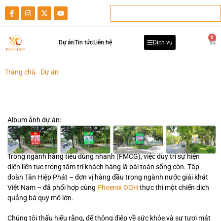
0
Dự án
Tin tức
Liên hệ
Dịch vụ
Trang chủ
-
Dự án
-
QUẢNG CÁO MÀN HÌNH LED TRÀ THANH NHIỆT
DR THANH CỦA TÂN HIỆP PHÁT TẠI HÀ NỘI
QUẢNG CÁO MÀN HÌNH LED TRÀ THANH NHIỆT DR THANH CỦA
TÂN HIỆP PHÁT TẠI HÀ NỘI
Album ảnh dự án:
Trong ngành hàng tiêu dùng nhanh (FMCG), việc duy trì sự hiện
diện liên tục trong tâm trí khách hàng là bài toán sống còn. Tập
đoàn Tân Hiệp Phát – đơn vị hàng đầu trong ngành nước giải khát
Việt Nam – đã phối hợp cùng
Phoenix OOH
thực thi một chiến dịch
quảng bá quy mô lớn.
Chúng tôi thấu hiểu rằng, để thông điệp về sức khỏe và sự tươi mát