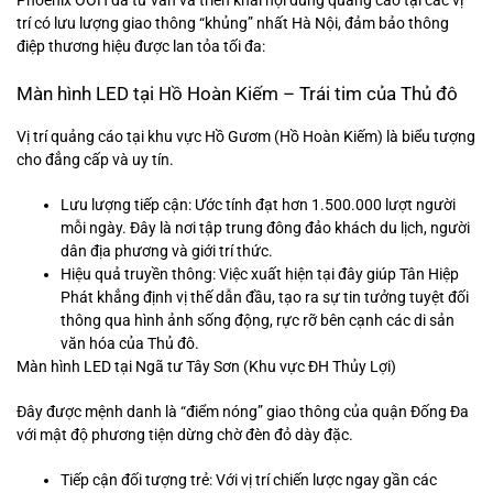
Phoenix OOH đã tư vấn và triển khai nội dung quảng cáo tại các vị
trí có lưu lượng giao thông “khủng” nhất Hà Nội, đảm bảo thông
điệp thương hiệu được lan tỏa tối đa:
Màn hình LED tại Hồ Hoàn Kiếm – Trái tim của Thủ đô
Vị trí quảng cáo tại khu vực Hồ Gươm (Hồ Hoàn Kiếm) là biểu tượng
cho đẳng cấp và uy tín.
Lưu lượng tiếp cận: Ước tính đạt hơn 1.500.000 lượt người
mỗi ngày. Đây là nơi tập trung đông đảo khách du lịch, người
dân địa phương và giới trí thức.
Hiệu quả truyền thông: Việc xuất hiện tại đây giúp Tân Hiệp
Phát khẳng định vị thế dẫn đầu, tạo ra sự tin tưởng tuyệt đối
thông qua hình ảnh sống động, rực rỡ bên cạnh các di sản
văn hóa của Thủ đô.
Màn hình LED tại Ngã tư Tây Sơn (Khu vực ĐH Thủy Lợi)
Đây được mệnh danh là “điểm nóng” giao thông của quận Đống Đa
với mật độ phương tiện dừng chờ đèn đỏ dày đặc.
Tiếp cận đối tượng trẻ: Với vị trí chiến lược ngay gần các