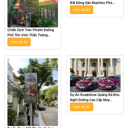
Bất Động Sản Machino Phú
Xuân Tại Thái Bình
Xem dự án
Chiến Dịch Treo Phướn Đường
Phố Tôn Vinh Thần Tượng
Esports Zeus Tại Hà Nội
Xem dự án
Dự Án Roadshow Quảng Bá Khu
Nghỉ Dưỡng Cao Cấp Mey
Retreat Bãi Lữ Tại Nghệ An
Xem dự án