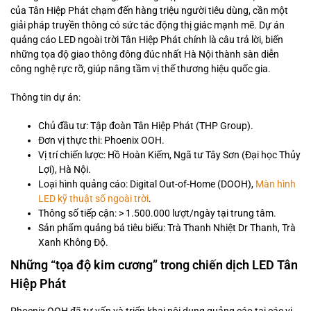
của Tân Hiệp Phát chạm đến hàng triệu người tiêu dùng, cần một
giải pháp truyền thông có sức tác động thị giác mạnh mẽ. Dự án
quảng cáo LED ngoài trời Tân Hiệp Phát chính là câu trả lời, biến
những tọa độ giao thông đông đúc nhất Hà Nội thành sàn diễn
công nghệ rực rỡ, giúp nâng tầm vị thế thương hiệu quốc gia.
Thông tin dự án:
Chủ đầu tư: Tập đoàn Tân Hiệp Phát (THP Group).
Đơn vị thực thi: Phoenix OOH.
Vị trí chiến lược: Hồ Hoàn Kiếm, Ngã tư Tây Sơn (Đại học Thủy
Lợi), Hà Nội.
Loại hình quảng cáo: Digital Out-of-Home (DOOH),
Màn hình
LED kỹ thuật số ngoài trời
.
Thông số tiếp cận: > 1.500.000 lượt/ngày tại trung tâm.
Sản phẩm quảng bá tiêu biểu: Trà Thanh Nhiệt Dr Thanh, Trà
Xanh Không Độ.
Những “tọa độ kim cương” trong chiến dịch LED Tân
Hiệp Phát