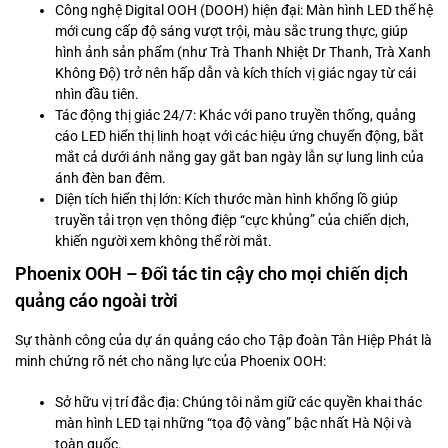
Công nghệ Digital OOH (DOOH) hiện đại: Màn hình LED thế hệ
mới cung cấp độ sáng vượt trội, màu sắc trung thực, giúp
hình ảnh sản phẩm (như Trà Thanh Nhiệt Dr Thanh, Trà Xanh
Không Độ) trở nên hấp dẫn và kích thích vị giác ngay từ cái
nhìn đầu tiên.
Tác động thị giác 24/7: Khác với pano truyền thống, quảng
cáo LED hiển thị linh hoạt với các hiệu ứng chuyển động, bắt
mắt cả dưới ánh nắng gay gắt ban ngày lẫn sự lung linh của
ánh đèn ban đêm.
Diện tích hiển thị lớn: Kích thước màn hình khổng lồ giúp
truyền tải trọn vẹn thông điệp “cực khủng” của chiến dịch,
khiến người xem không thể rời mắt.
Phoenix OOH – Đối tác tin cậy cho mọi chiến dịch
quảng cáo ngoài trời
Sự thành công của dự án quảng cáo cho Tập đoàn Tân Hiệp Phát là
minh chứng rõ nét cho năng lực của Phoenix OOH:
Sở hữu vị trí đắc địa: Chúng tôi nắm giữ các quyền khai thác
màn hình LED tại những “tọa độ vàng” bậc nhất Hà Nội và
toàn quốc.