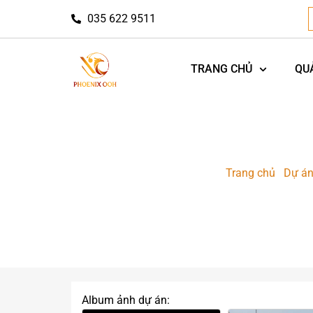
035 622 9511
TRANG CHỦ
QU
Trang chủ
-
Dự á
QUẢNG CÁO LED 
Album ảnh dự án: