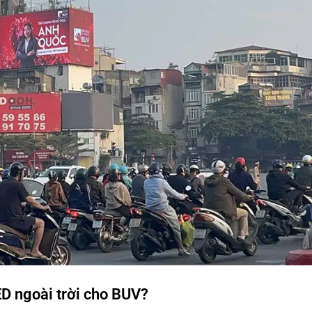
ED ngoài trời cho BUV?