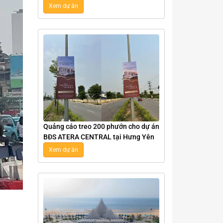
Tại Nghệ An
Xem dự án
Quảng cáo treo 200 phướn cho dự án
BĐS ATERA CENTRAL tại Hưng Yên
Xem dự án