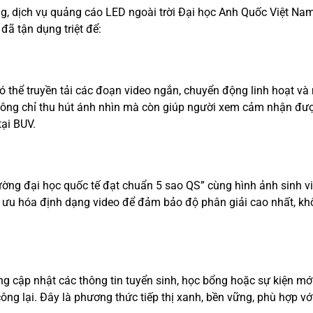
ống, dịch vụ quảng cáo LED ngoài trời Đại học Anh Quốc Việt Na
ã tận dụng triệt để:
có thể truyền tải các đoạn video ngắn, chuyển động linh hoạt v
hông chỉ thu hút ánh nhìn mà còn giúp người xem cảm nhận đư
tại BUV.
ờng đại học quốc tế đạt chuẩn 5 sao QS” cùng hình ảnh sinh v
i ưu hóa định dạng video để đảm bảo độ phân giải cao nhất, kh
.
cập nhật các thông tin tuyển sinh, học bổng hoặc sự kiện mớ
công lại. Đây là phương thức tiếp thị xanh, bền vững, phù hợp vớ