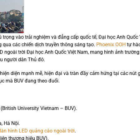
 trọng vào trải nghiệm và đẳng cấp quốc tế, Đại học Anh Quốc 
 qua các chiến dịch truyền thông sáng tạo.
Phoenix OOH
tự hào
ED ngoài trời Đại học Anh Quốc Việt Nam, mang hình ảnh trường
ệu người dân Thủ đô.
ự hiện diện mạnh mẽ, hiện đại và tràn đầy cảm hứng tại các nút 
 dục mà BUV đang theo đuổi.
British University Vietnam – BUV).
a, Hà Nội.
àn hình LED quảng cáo ngoài trời
.
iện thương hiệu BUV).