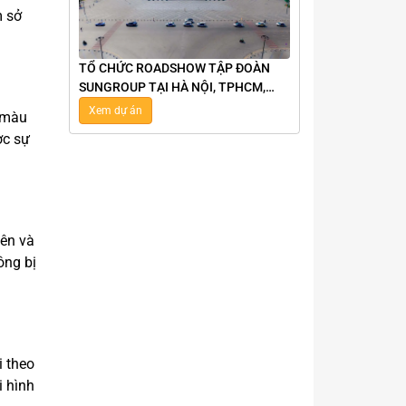
m sở
TỔ CHỨC ROADSHOW TẬP ĐOÀN
SUNGROUP TẠI HÀ NỘI, TPHCM,
NHA TRANG, VŨNG TÀU
Xem dự án
à màu
ợc sự
iên và
ông bị
i theo
i hình