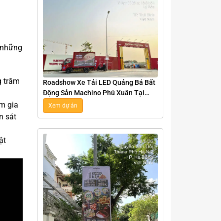
g những
g trăm
Roadshow Xe Tải LED Quảng Bá Bất
Động Sản Machino Phú Xuân Tại
Thái Bình
am gia
Xem dự án
n sát
ật