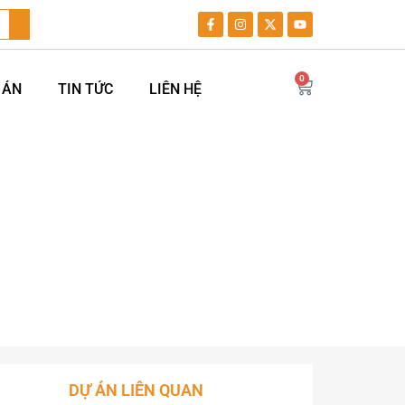
0
 ÁN
TIN TỨC
LIÊN HỆ
ĐỘ VÀNG” HÀ NỘI
ĐỘ VÀNG” HÀ NỘI
DỰ ÁN LIÊN QUAN