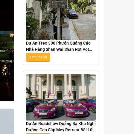
Dự Án Treo 300 Phướn Quảng Cáo
Nhà Hàng Shan Wai Shan Hot Pot
Tại Hà Nội
Xem dự án
Dự Án Roadshow Quảng Bá Khu Nghỉ
Dưỡng Cao Cấp Mey Retreat Bãi Lữ