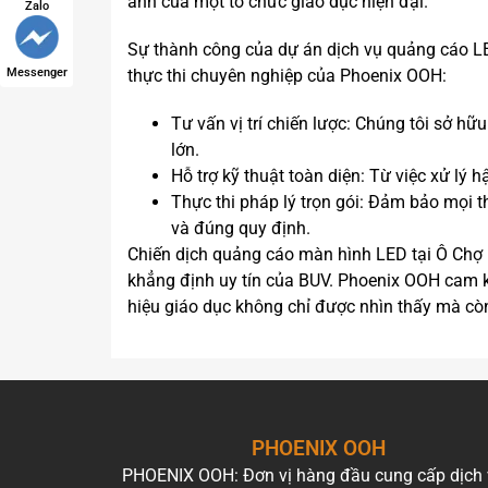
ảnh của một tổ chức giáo dục hiện đại.
Zalo
Sự thành công của dự án dịch vụ quảng cáo LE
thực thi chuyên nghiệp của Phoenix OOH:
Messenger
Tư vấn vị trí chiến lược: Chúng tôi sở hữ
lớn.
Hỗ trợ kỹ thuật toàn diện: Từ việc xử lý 
Thực thi pháp lý trọn gói: Đảm bảo mọi 
và đúng quy định.
Chiến dịch quảng cáo màn hình LED tại Ô Chợ
khẳng định uy tín của BUV. Phoenix OOH cam k
hiệu giáo dục không chỉ được nhìn thấy mà còn
PHOENIX OOH
PHOENIX OOH: Đơn vị hàng đầu cung cấp dịch