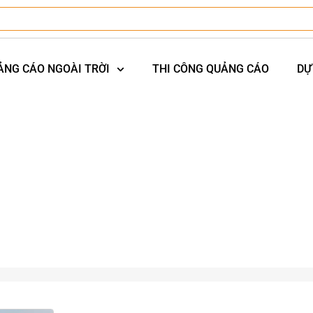
ẢNG CÁO NGOÀI TRỜI
THI CÔNG QUẢNG CÁO
DỰ
n
-
QUẢNG CÁO LED NGOÀI TRỜI ĐẲNG CẤP CỦA BUV TẠI “TỌA 
NGOÀI TRỜI ĐẲNG CẤP CỦA BUV TẠI “TỌA 