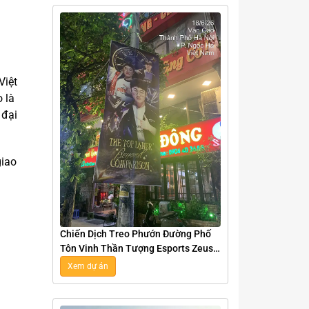
Việt
 là
 đại
giao
Chiến Dịch Treo Phướn Đường Phố
Tôn Vinh Thần Tượng Esports Zeus
Tại Hà Nội
Xem dự án