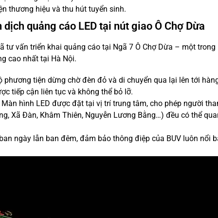
n thương hiệu và thu hút tuyển sinh.
dịch quảng cáo LED tại nút giao Ô Chợ Dừa
đã tư vấn triển khai quảng cáo tại Ngã 7 Ô Chợ Dừa – một tron
ng cao nhất tại Hà Nội.
ộ phương tiện dừng chờ đèn đỏ và di chuyển qua lại lên tới hàn
c tiếp cận liên tục và không thể bỏ lỡ.
Màn hình LED được đặt tại vị trí trung tâm, cho phép người th
ng, Xã Đàn, Khâm Thiên, Nguyễn Lương Bằng…) đều có thể qua
 ban ngày lẫn ban đêm, đảm bảo thông điệp của BUV luôn nổi b