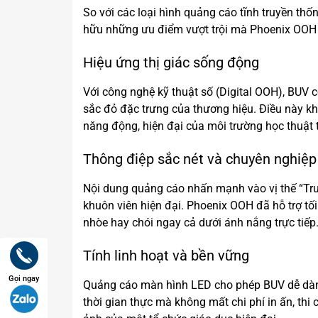
So với các loại hình quảng cáo tĩnh truyền th
hữu những ưu điểm vượt trội mà Phoenix OOH đ
Hiệu ứng thị giác sống động
Với công nghệ kỹ thuật số (Digital OOH), BUV 
sắc đỏ đặc trưng của thương hiệu. Điều này k
năng động, hiện đại của môi trường học thuật 
Thông điệp sắc nét và chuyên nghiệp
Nội dung quảng cáo nhấn mạnh vào vị thế “Trư
khuôn viên hiện đại. Phoenix OOH đã hỗ trợ tố
nhòe hay chói ngay cả dưới ánh nắng trực tiếp
Tính linh hoạt và bền vững
Gọi ngay
Quảng cáo màn hình LED cho phép BUV dễ dàng 
thời gian thực mà không mất chi phí in ấn, thi 