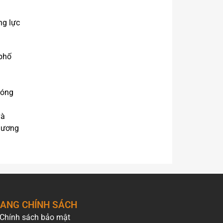
ng lực
 phố
hóng
và
thương
ANG CHÍNH SÁCH
Chính sách bảo mật