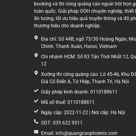
booking và thi công quảng cáo ngoài trời trọn g
toàn quốc. Giải pháp OOH chuyên nghiệp, thiết 
ấn tượng, tối ưu hiệu quả truyền thông và độ p
thương hiệu cho doanh nghiệp.
Địa chỉ: Số 44B, ngõ 73/30 Hoàng Ngân, Nh
Chính, Thanh Xuân, Hanoi, Vietnam
Chi nhánh HCM: Số 83 Tân Thới Nhất 12, Q
12
Xưởng thi công quảng cáo: Lô 45-46, Khu Đ
Giá Cổ Điển A, Tứ Hiệp, Thanh Trì, Hà Nội
Giấy phép kinh doanh: 0110188611
Mã số thuế: 0110188611
Ngày cấp: 2022-11-22 | Nơi cấp: Hà Nội
SDT: 035 622 9511
Email: info@quangcaophoenix.com