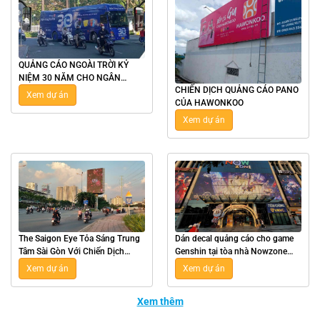
QUẢNG CÁO NGOÀI TRỜI KỶ
NIỆM 30 NĂM CHO NGÂN
CHIẾN DỊCH QUẢNG CÁO PANO
HÀNG BẢN VIỆT TẠI TPHCM
Xem dự án
CỦA HAWONKOO
Xem dự án
The Saigon Eye Tỏa Sáng Trung
Dán decal quảng cáo cho game
Tâm Sài Gòn Với Chiến Dịch
Genshin tại tòa nhà Nowzone
Quảng Cáo Pano Đảo Nhân Tạo
TPHCM
Xem dự án
Xem dự án
Angel Island
Xem thêm