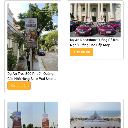
Dự Án Roadshow Quảng Bá Khu
Nghỉ Dưỡng Cao Cấp Mey
Retreat Bãi Lữ Tại Nghệ An
Xem dự án
Dự Án Treo 300 Phướn Quảng
Cáo Nhà Hàng Shan Wai Shan
Hot Pot Tại Hà Nội
Xem dự án