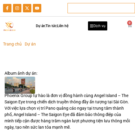
0
Dự án
Tin tức
Liên hệ
Dịch vụ
Trang chủ
-
Dự án
-
The Saigon Eye Tỏa Sáng Trung Tâm Sài Gòn Với
Chiến Dịch Quảng Cáo Pano Đảo Nhân Tạo Angel Island
The Saigon Eye Tỏa Sáng Trung Tâm Sài Gòn Với Chiến Dịch Quảng
Cáo Pano Đảo Nhân Tạo Angel Island
Album ảnh dự án:
Phoenix Group tự hào là đơn vị đồng hành cùng Angel Island – The
Saigon Eye trong chiến dịch truyền thông đầy ấn tượng tại Sài Gòn.
Với việc lựa chọn vị trí Pano quảng cáo ngay tại trung tâm thành
phố, Angel Island – The Saigon Eye đã đảm bảo thông điệp của
mình tiếp cận được hàng trăm ngàn lượt phương tiện lưu thông mỗi
ngày, tạo nên sức lan tỏa mạnh mẽ.