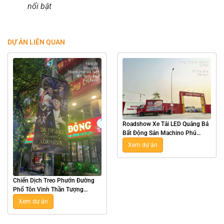
nổi bật
DỰ ÁN LIÊN QUAN
Roadshow Xe Tải LED Quảng Bá
Bất Động Sản Machino Phú
Xuân Tại Thái Bình
Xem dự án
Chiến Dịch Treo Phướn Đường
Phố Tôn Vinh Thần Tượng
Esports Zeus Tại Hà Nội
Xem dự án