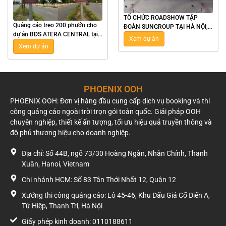
TỔ CHỨC ROADSHOW TẬP
Quảng cáo treo 200 phướn cho
ĐOÀN SUNGROUP TẠI HÀ NỘI,
dự án BĐS ATERA CENTRAL tại
TPHCM, NHA TRANG, VŨNG
Xem dự án
Hưng Yên
TÀU
Xem dự án
PHOENIX OOH
PHOENIX OOH: Đơn vị hàng đầu cung cấp dịch vụ booking và thi
công quảng cáo ngoài trời trọn gói toàn quốc. Giải pháp OOH
chuyên nghiệp, thiết kế ấn tượng, tối ưu hiệu quả truyền thông và
độ phủ thương hiệu cho doanh nghiệp.
Địa chỉ: Số 44B, ngõ 73/30 Hoàng Ngân, Nhân Chính, Thanh
Xuân, Hanoi, Vietnam
Chi nhánh HCM: Số 83 Tân Thới Nhất 12, Quận 12
Xưởng thi công quảng cáo: Lô 45-46, Khu Đấu Giá Cổ Điển A,
Tứ Hiệp, Thanh Trì, Hà Nội
Giấy phép kinh doanh: 0110188611