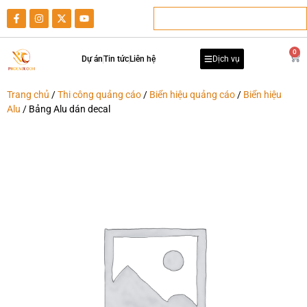
0
Dự án
Tin tức
Liên hệ
Dịch vụ
Trang chủ
/
Thi công quảng cáo
/
Biển hiệu quảng cáo
/
Biển hiệu
Alu
/ Bảng Alu dán decal