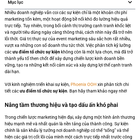
Mục lục
Nhiều doanh nghiệp vẫn coi các sự kiện chỉ là một khoản chi phí
marketing tốn kém, một hoạt động bề nổi khó đo lường hiệu quả
trực tiếp. Tuy nhiên, trong bối cảnh thị trường cạnh tranh khốc liệt
và người tiêu dùng ngày càng thông thái, cách nhìn này đã trở nên
lỗi thời. Giá trị thực sự của event marketing sâu sắc hơn rất nhiều,
vượt xa những con số doanh thu tức thời. Việc phân tích kỹ lưỡng
các
ưu điểm tổ chức sự kiện
không còn là một lựa chọn, mà đã trở
thành yếu tố then chốt để xây dựng chiến lược kinh doanh bền
vững, tạo ra những kết nối cảm xúc và xây dựng lợi thế cạnh tranh
dài hạn.
Với kinh nghiệm triển khai sự kiện,
Phoenix OOH
xin phân tích chi
tiết các
ưu điểm tổ chức sự kiện
. Bạn hãy tham khảo ngay nhé!
Nâng tầm thương hiệu và tạo dấu ấn khó phai
Trong chiến lược marketing hiện đại, xây dựng một hình ảnh thương
hiệu mạnh mẽ và nhất quán là nền tảng của thành công. Sự kiện
chính là sân khấu lý tưởng nơi doanh nghiệp có thể “sống” và thể
hiện các giá trị cốt lõi của mình một cách trực tiếp nhất trước công