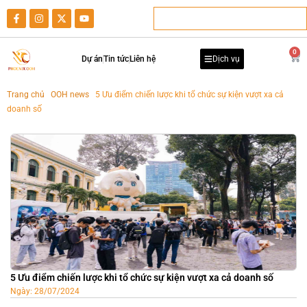
0
Dự án
Tin tức
Liên hệ
Dịch vụ
Trang chủ
-
OOH news
-
5 Ưu điểm chiến lược khi tổ chức sự kiện vượt xa cả
doanh số
5 Ưu điểm chiến lược khi tổ chức sự kiện vượt xa cả doanh số
Ngày:
28/07/2024