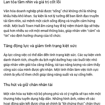
Lan tỏa tầm nhìn và giá trị cốt lõi
Văn hóa doanh nghiệp phải được “sống” chứ không chỉ là những
khẩu hiệu khô khan. Sự kiện là nơi lý tưởng để ban lãnh đạo truyền
tải tầm nhìn, sứ mệnh một cách sống động và truyền cảm hứng
nhất. Một buổi Town Hall ấm cúng hay lễ kỷ niệm thành lập sẽ hiệu
quả hơn nhiều so với một email thông báo, giúp nhân viên “cảm” và
“tin” vào định hướng chung của tổ chức.
Tăng động lực và giảm tình trạng kiệt sức
Áp lực công việc có thể dẫn đến tình trạng kiệt sức. Các sự kiện vinh
danh thành tích, chuyến du lịch nghỉ dưỡng hay các buổi tiệc nhỏ
giúp nhân viên giải tỏa căng thẳng, tái tạo năng lượng và cảm thấy
công sức của mình được ghi nhận. Một tinh thần làm việc tích cực
chính là yếu tố then chốt giúp tăng năng suất và sự cống hiến.
Thu hút và giữ chân nhân tài
Một văn hóa sự kiện nội bộ phong phú và có ý nghĩa sẽ tạo nên một
thương hiệu tuyển dụng hấp dẫn. Những hình ảnh, video về các
hoạt động gắn kết được chia sẻ chính là “lời chứng thực” chân thực