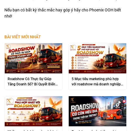
Nếu bạn có bất kỳ thắc mắc hay góp ý hãy cho Phoenix OOH biết
nhé!
BÀI VIẾT MỚI NHẤT
Roadshow Có Thực Sự Giúp
5 Mục tiêu marketing phù hợp
Tăng Doanh Số? Bí Quyết Biến
với roadshow mà doanh nghiệp
“Đám Đông” Thành Lợi Nhuận
không nên bỏ qua
Khủng