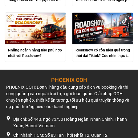
“Đám Đông” Thành Lợi Nhuận
không nên bỏ qua
Khủng
Những ngành hàng nào phù hợp
Roadshow có còn hiệu quả trong
nhất với Roadshow?
thời đại Tiktok? Góc nhìn thực tế
từ các thương hiệu lớn
PHOENIX OOH
PHOENIX OOH: Đơn vị hàng đầu cung cấp dịch vụ booking và thi
công quảng cáo ngoài trời trọn gói toàn quốc. Giải pháp OOH
chuyên nghiệp, thiết kế ấn tượng, tối ưu hiệu quả truyền thông và
độ phủ thương hiệu cho doanh nghiệp.
Địa chỉ: Số 44B, ngõ 73/30 Hoàng Ngân, Nhân Chính, Thanh
Xuân, Hanoi, Vietnam
Chi nhánh HCM: Số 83 Tân Thới Nhất 12, Quận 12