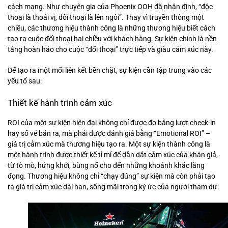
cách mạng. Như chuyên gia của Phoenix OOH đã nhận định, “độc
thoại là thoái vị, đối thoại là lên ngôi”. Thay vì truyền thông một
chiều, các thương hiệu thành công là những thương hiệu biết cách
tạo ra cuộc đối thoại hai chiều với khách hàng. Sự kiện chính là nền
tảng hoàn hảo cho cuộc “đối thoại” trực tiếp và giàu cảm xúc này.
Để tạo ra một mối liên kết bền chặt, sự kiện cần tập trung vào các
yếu tố sau:
Thiết kế hành trình cảm xúc
ROI của một sự kiện hiện đại không chỉ được đo bằng lượt check-in
hay số vé bán ra, mà phải được đánh giá bằng “Emotional ROI” –
giá trị cảm xúc mà thương hiệu tạo ra. Một sự kiện thành công là
một hành trình được thiết kế tỉ mỉ để dẫn dắt cảm xúc của khán giả,
từ tò mò, hứng khởi, bùng nổ cho đến những khoảnh khắc lắng
đọng. Thương hiệu không chỉ “chạy đúng” sự kiện mà còn phải tạo
ra giá trị cảm xúc dài hạn, sống mãi trong ký ức của người tham dự.