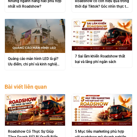
Những ngành hàng nào phù hợp
Roadshow có còn hiệu quả trong
nhất với Roadshow?
thời đại Tiktok? Góc nhìn thực tế
từ các thương hiệu lớn
7 Sai lầm khiến Roadshow thất
Quảng cáo màn hình LED là gì?
bại và lãng phí ngân sách
Ưu điểm, chi phí và kinh nghiệm
triển khai hiệu quả
Bài viết liên quan
Roadshow Có Thực Sự Giúp
5 Mục tiêu marketing phù hợp
Tăng Doanh Số? Bí Quyết Biến
với roadshow mà doanh nghiệp