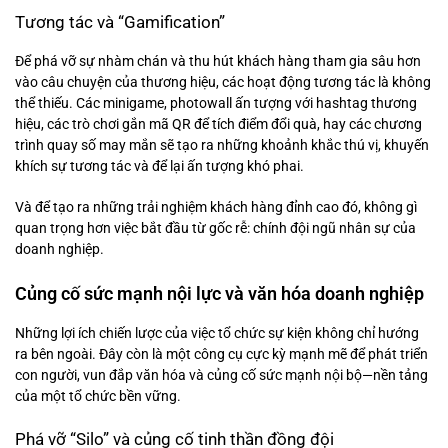
Tương tác và “Gamification”
Để phá vỡ sự nhàm chán và thu hút khách hàng tham gia sâu hơn
vào câu chuyện của thương hiệu, các hoạt động tương tác là không
thể thiếu. Các minigame, photowall ấn tượng với hashtag thương
hiệu, các trò chơi gắn mã QR để tích điểm đổi quà, hay các chương
trình quay số may mắn sẽ tạo ra những khoảnh khắc thú vị, khuyến
khích sự tương tác và để lại ấn tượng khó phai.
Và để tạo ra những trải nghiệm khách hàng đỉnh cao đó, không gì
quan trọng hơn việc bắt đầu từ gốc rễ: chính đội ngũ nhân sự của
doanh nghiệp.
Củng cố sức mạnh nội lực và văn hóa doanh nghiệp
Những lợi ích chiến lược của việc tổ chức sự kiện không chỉ hướng
ra bên ngoài. Đây còn là một công cụ cực kỳ mạnh mẽ để phát triển
con người, vun đắp văn hóa và củng cố sức mạnh nội bộ—nền tảng
của một tổ chức bền vững.
Phá vỡ “Silo” và củng cố tinh thần đồng đội