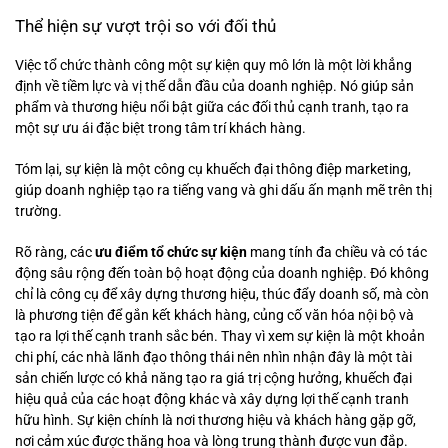
Thể hiện sự vượt trội so với đối thủ
Việc tổ chức thành công một sự kiện quy mô lớn là một lời khẳng
định về tiềm lực và vị thế dẫn đầu của doanh nghiệp. Nó giúp sản
phẩm và thương hiệu nổi bật giữa các đối thủ cạnh tranh, tạo ra
một sự ưu ái đặc biệt trong tâm trí khách hàng.
Tóm lại, sự kiện là một công cụ khuếch đại thông điệp marketing,
giúp doanh nghiệp tạo ra tiếng vang và ghi dấu ấn mạnh mẽ trên thị
trường.
Rõ ràng, các
ưu điểm tổ chức sự kiện
mang tính đa chiều và có tác
động sâu rộng đến toàn bộ hoạt động của doanh nghiệp. Đó không
chỉ là công cụ để xây dựng thương hiệu, thúc đẩy doanh số, mà còn
là phương tiện để gắn kết khách hàng, củng cố văn hóa nội bộ và
tạo ra lợi thế cạnh tranh sắc bén. Thay vì xem sự kiện là một khoản
chi phí, các nhà lãnh đạo thông thái nên nhìn nhận đây là một tài
sản chiến lược có khả năng tạo ra giá trị cộng hưởng, khuếch đại
hiệu quả của các hoạt động khác và xây dựng lợi thế cạnh tranh
hữu hình. Sự kiện chính là nơi thương hiệu và khách hàng gặp gỡ,
nơi cảm xúc được thăng hoa và lòng trung thành được vun đắp.