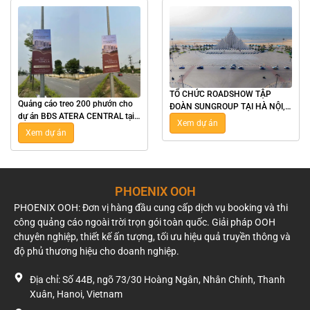
TỔ CHỨC ROADSHOW TẬP
Quảng cáo treo 200 phướn cho
ĐOÀN SUNGROUP TẠI HÀ NỘI,
dự án BĐS ATERA CENTRAL tại
TPHCM, NHA TRANG, VŨNG
Xem dự án
Hưng Yên
TÀU
Xem dự án
PHOENIX OOH
PHOENIX OOH: Đơn vị hàng đầu cung cấp dịch vụ booking và thi
công quảng cáo ngoài trời trọn gói toàn quốc. Giải pháp OOH
chuyên nghiệp, thiết kế ấn tượng, tối ưu hiệu quả truyền thông và
độ phủ thương hiệu cho doanh nghiệp.
Địa chỉ: Số 44B, ngõ 73/30 Hoàng Ngân, Nhân Chính, Thanh
Xuân, Hanoi, Vietnam