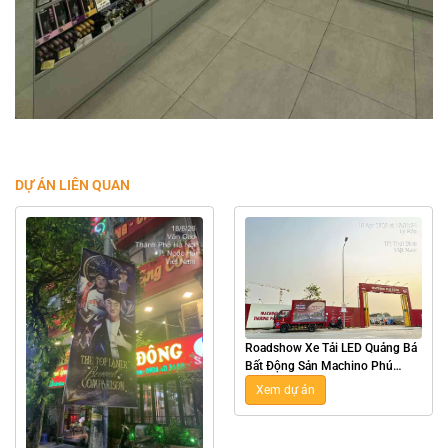
DỰ ÁN LIÊN QUAN
Roadshow Xe Tải LED Quảng Bá
Bất Động Sản Machino Phú
Xuân Tại Thái Bình
Xem dự án