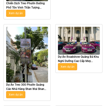
Chiến Dịch Treo Phướn Đường
Phố Tôn Vinh Thần Tượng
Esports Zeus Tại Hà Nội
Xem dự án
Dự Án Roadshow Quảng Bá Khu
Nghỉ Dưỡng Cao Cấp Mey
Retreat Bãi Lữ Tại Nghệ An
Xem dự án
Dự Án Treo 300 Phướn Quảng
Cáo Nhà Hàng Shan Wai Shan
Hot Pot Tại Hà Nội
Xem dự án