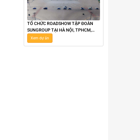
TỔ CHỨC ROADSHOW TẬP ĐOÀN
SUNGROUP TẠI HÀ NỘI, TPHCM,
NHA TRANG, VŨNG TÀU
Xem dự án