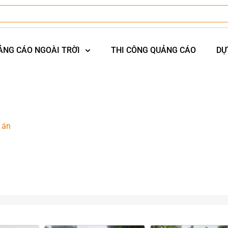
ẢNG CÁO NGOÀI TRỜI
THI CÔNG QUẢNG CÁO
DỰ
 án
-
ROADSHOW XE BUS 2 TẦNG QUẢNG CÁO TỰA GAME HONK
 BUS 2 TẦNG QUẢNG CÁO TỰA GAME HONK