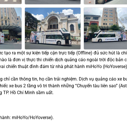
 tạo ra một sự kiện tiếp cận trực tiếp (Offline) đủ sức hút là ch
hào là đơn vị thực thi chiến dịch quảng cáo ngoài trời độc bản 
vai chiến thuật đình đám từ nhà phát hành miHoYo (HoYoverse)
 chỉ cần thông tin, họ cần trải nghiệm. Dịch vụ quảng cáo xe b
ếc xe bus 2 tầng vô tri thành những “Chuyến tàu liên sao” (Ast
ng TP. Hồ Chí Minh sầm uất.
t hành: miHoYo/HoYoverse).