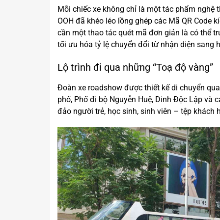
Mỗi chiếc xe không chỉ là một tác phẩm nghệ 
OOH đã khéo léo lồng ghép các Mã QR Code kíc
cần một thao tác quét mã đơn giản là có thể 
tối ưu hóa tỷ lệ chuyển đổi từ nhận diện sang
Lộ trình đi qua những “Toạ độ vàng”
Đoàn xe roadshow được thiết kế di chuyển qu
phố, Phố đi bộ Nguyễn Huệ, Dinh Độc Lập và c
đảo người trẻ, học sinh, sinh viên – tệp khá