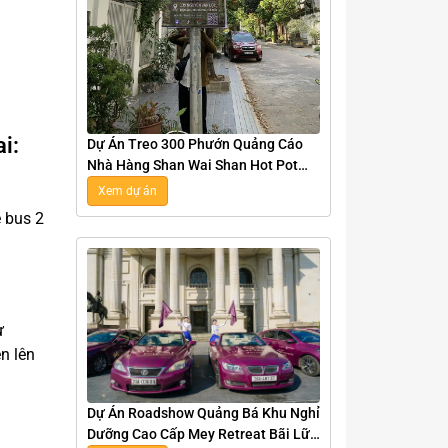
i:
Dự Án Treo 300 Phướn Quảng Cáo
Nhà Hàng Shan Wai Shan Hot Pot
Tại Hà Nội
Xem dự án
e bus 2
ư
n lên
Dự Án Roadshow Quảng Bá Khu Nghỉ
Dưỡng Cao Cấp Mey Retreat Bãi Lữ