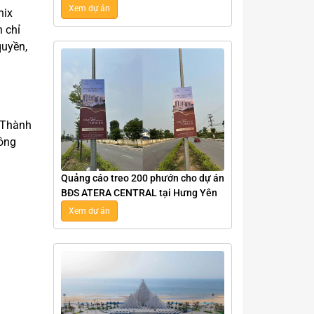
Tại Nghệ An
Xem dự án
nix
 chỉ
quyền,
 Thành
đông
Quảng cáo treo 200 phướn cho dự án
BĐS ATERA CENTRAL tại Hưng Yên
Xem dự án