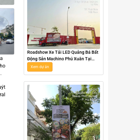
Roadshow Xe Tải LED Quảng Bá Bất
ìa
Động Sản Machino Phú Xuân Tại
Thái Bình
cho
Xem dự án
.
uýt
ral