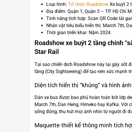
Loại hình:
Tổ chức Roadshow
Xe buýt 2 
Địa điểm: Quận 1, Quận 3 – TP. Hồ Chí M
Tính năng tích hợp: Scan QR Code tải game
Nhân vật tiêu biểu hiển thị: March 7th, D
Thời gian triển khai: Năm 2024.
Roadshow xe buýt 2 tầng chính “s
Star Rail
Tại sao chiến dịch Roadshow này lại gây sốt đế
tầng (City Sightseeing) để tạo nên sức mạnh tr
Diện tích hiển thị “khủng” và hình ản
Dàn xe bus được bao phủ hoàn toàn bởi lớp dec
March 7th, Dan Heng, Himeko hay Kafka. Với ch
sống động, thu hút mọi ánh nhìn từ người đi đ
Maquette thiết kế thông minh tích h