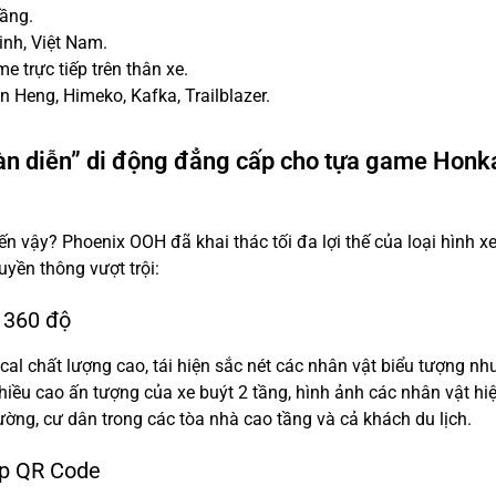
tầng.
inh, Việt Nam.
 trực tiếp trên thân xe.
an Heng, Himeko, Kafka, Trailblazer.
àn diễn” di động đẳng cấp cho tựa game Honka
n vậy? Phoenix OOH đã khai thác tối đa lợi thế của loại hình x
uyền thông vượt trội:
h 360 độ
al chất lượng cao, tái hiện sắc nét các nhân vật biểu tượng nh
iều cao ấn tượng của xe buýt 2 tầng, hình ảnh các nhân vật hiệ
ường, cư dân trong các tòa nhà cao tầng và cả khách du lịch.
ợp QR Code