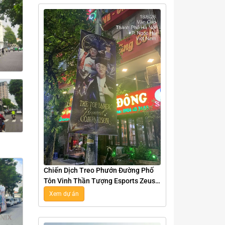
Chiến Dịch Treo Phướn Đường Phố
Tôn Vinh Thần Tượng Esports Zeus
Tại Hà Nội
Xem dự án