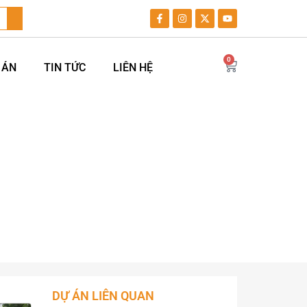
0
 ÁN
TIN TỨC
LIÊN HỆ
AI STAR RAIL
AI STAR RAIL
DỰ ÁN LIÊN QUAN