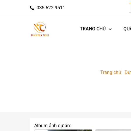
035 622 9511
TRANG CHỦ
QU
Trang chủ
-
Dự
ROADSHOW XE
Album ảnh dự án: