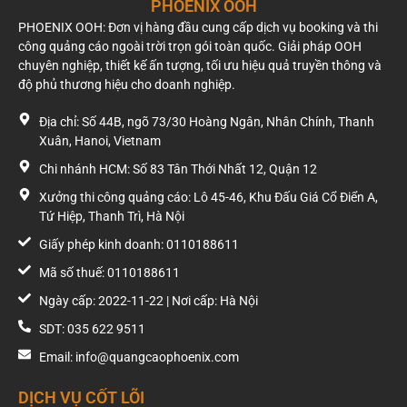
PHOENIX OOH
PHOENIX OOH: Đơn vị hàng đầu cung cấp dịch vụ booking và thi
Tạo điểm nhấn và gây ấn tượng mạnh mẽ: Một booth
công quảng cáo ngoài trời trọn gói toàn quốc. Giải pháp OOH
check in sự kiện được trang trí bài bản, sinh động sẽ
chuyên nghiệp, thiết kế ấn tượng, tối ưu hiệu quả truyền thông và
ngay lập tức thu hút sự chú ý, thể hiện sự chuyên
độ phủ thương hiệu cho doanh nghiệp.
nghiệp và chỉn chu của ban tổ chức.
Tăng cường tương tác và kết nối: Đây là khu vực lý
Địa chỉ: Số 44B, ngõ 73/30 Hoàng Ngân, Nhân Chính, Thanh
tưởng để khách mời gặp gỡ, giao lưu và tương tác với
Xuân, Hanoi, Vietnam
nhau một cách tự nhiên trước khi sự kiện chính thức
bắt đầu.
Chi nhánh HCM: Số 83 Tân Thới Nhất 12, Quận 12
Công cụ Marketing lan tỏa (Viral Marketing): Những
Xưởng thi công quảng cáo: Lô 45-46, Khu Đấu Giá Cổ Điển A,
bức ảnh đẹp lung linh sẽ được khách mời hào hứng
Tứ Hiệp, Thanh Trì, Hà Nội
chia sẻ lên mạng xã hội. Như chuyên gia sự kiện của
Phoenix OOH đã nhận định: “Mỗi bức ảnh checkin là
Giấy phép kinh doanh: 0110188611
một “content” miễn phí, giúp sự kiện phủ sóng toàn
Mã số thuế: 0110188611
mạng xã hội.”
Ngày cấp: 2022-11-22 | Nơi cấp: Hà Nội
Lưu giữ khoảnh khắc đáng nhớ: Những bức ảnh được
chụp tại photo booth sẽ trở thành kỷ niệm đẹp mà
SDT: 035 622 9511
khách tham dự có thể xem lại và nhắc nhớ về sự kiện
Email: info@quangcaophoenix.com
của bạn sau này.
Quy trình dịch vụ thi công booth chụp ảnh
DỊCH VỤ CỐT LÕI