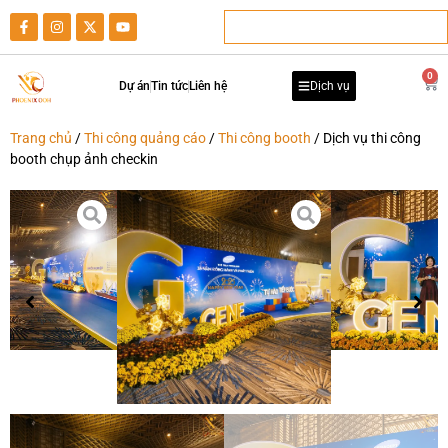
0
Dự án
Tin tức
Liên hệ
Dịch vụ
Trang chủ
/
Thi công quảng cáo
/
Thi công booth
/ Dịch vụ thi công
booth chụp ảnh checkin