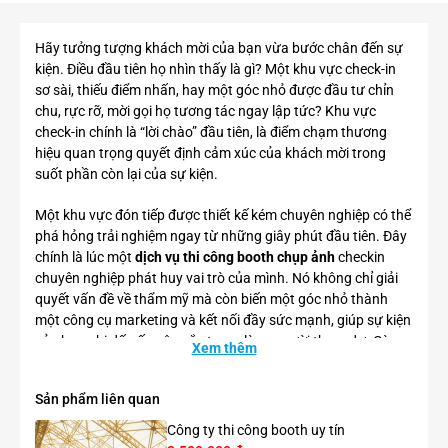
Hãy tưởng tượng khách mời của bạn vừa bước chân đến sự
kiện. Điều đầu tiên họ nhìn thấy là gì? Một khu vực check-in
sơ sài, thiếu điểm nhấn, hay một góc nhỏ được đầu tư chỉn
chu, rực rỡ, mời gọi họ tương tác ngay lập tức? Khu vực
check-in chính là “lời chào” đầu tiên, là điểm chạm thương
hiệu quan trọng quyết định cảm xúc của khách mời trong
suốt phần còn lại của sự kiện.
Một khu vực đón tiếp được thiết kế kém chuyên nghiệp có thể
phá hỏng trải nghiệm ngay từ những giây phút đầu tiên. Đây
chính là lúc một
dịch vụ thi công booth chụp ảnh
checkin
chuyên nghiệp phát huy vai trò của mình. Nó không chỉ giải
quyết vấn đề về thẩm mỹ mà còn biến một góc nhỏ thành
một công cụ marketing và kết nối đầy sức mạnh, giúp sự kiện
của bạn ghi dấu ấn sâu sắc trong lòng người tham dự. Cùng
Xem thêm
Phoenix OOH tìm hiểu dịch vụ này nhé!
Sản phẩm liên quan
Công ty thi công booth uy tín