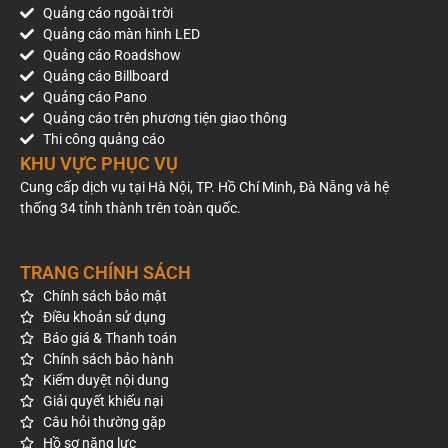
checkin chuyên nghiệp
Quảng cáo ngoài trời
Quảng cáo màn hình LED
Sự khác biệt giữa một photo booth nghiệp dư và một tác
Quảng cáo Roadshow
phẩm chuyên nghiệp nằm ở quy trình. Một quy trình chặt chẽ
Quảng cáo Billboard
không chỉ là cam kết về chất lượng, mà còn là ‘bảo hiểm’ cho
Quảng cáo Pano
sự kiện của bạn trước những rủi ro về tiến độ và thẩm mỹ
Quảng cáo trên phương tiện giao thông
không đáng có. Dưới đây là 5 bước cốt lõi trong quy trình thi
Thi công quảng cáo
công photo booth.
KHU VỰC PHỤC VỤ
Cung cấp dịch vụ tại Hà Nội, TP. Hồ Chí Minh, Đà Nẵng và hệ
thống 34 tỉnh thành trên toàn quốc.
TRANG CHÍNH SÁCH
Chính sách bảo mật
Điều khoản sử dụng
Báo giá & Thanh toán
Chính sách bảo hành
Kiểm duyệt nội dung
Giải quyết khiếu nại
Câu hỏi thường gặp
Hồ sơ năng lực