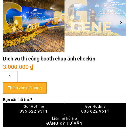
Dịch vụ thi công booth chụp ảnh checkin
3.000.000
₫
Thêm vào giỏ hàng
Bạn cần hỗ trợ.?
Gọi Hotline
Gọi Hotline
035 622 9511
035 622 9511
Liên hệ hỗ trợ
ĐĂNG KÝ TƯ VẤN