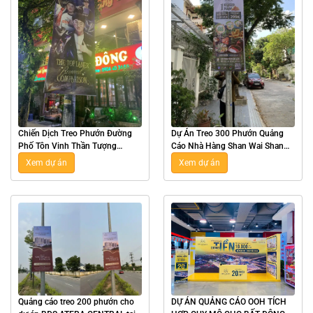
Chiến Dịch Treo Phướn Đường
Dự Án Treo 300 Phướn Quảng
Phố Tôn Vinh Thần Tượng
Cáo Nhà Hàng Shan Wai Shan
Esports Zeus Tại Hà Nội
Hot Pot Tại Hà Nội
Xem dự án
Xem dự án
Quảng cáo treo 200 phướn cho
DỰ ÁN QUẢNG CÁO OOH TÍCH