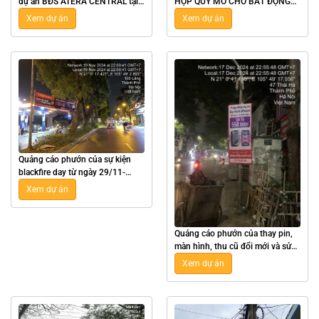
dự án BĐS ATERA CENTRAL tại
HỢP QUY MÔ CHO BẤT ĐỘNG
Hưng Yên
SẢN HPX GOLDEN LÀO CAI
Xem dự án
Xem dự án
Quảng cáo phướn của sự kiện
blackfire day từ ngày 29/11-
02/12/2024 của CELLPHONES
Xem dự án
Quảng cáo phướn của thay pin,
màn hình, thu cũ đổi mới và sửa
laptop của Điện Thoại Vui
Xem dự án