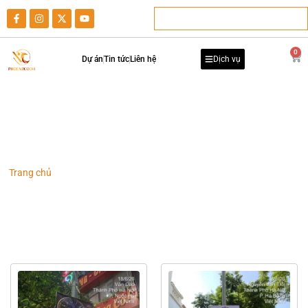
0
Dự án
Tin tức
Liên hệ
Dịch vụ
Dự án Treo banner – phướn quảng cáo
Trang chủ
-
Danh mục dự án
-
Dự án Treo banner – phướn quảng cáo