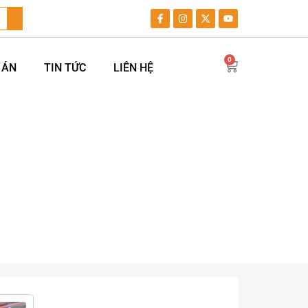
0
 ÁN
TIN TỨC
LIÊN HỆ