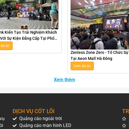
k Kiến Tạo Trải Nghiệm Khách
Với Sự Kiện Đẳng Cấp Tại Phố
 Hà Nội
dự án
Zenless Zone Zero - Tổ Chức Sự
Tại Aeon Mall Hà Đông
Xem dự án
Xem thêm
DỊCH VỤ CỐT LÕI
TR
 vụ
Quảng cáo ngoài trời
ói
Quảng cáo màn hình LED