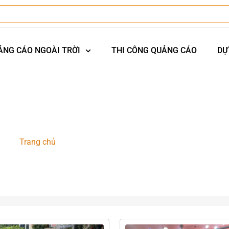
ẢNG CÁO NGOÀI TRỜI
THI CÔNG QUẢNG CÁO
DỰ
Dự án Tổ chức sự kiện
Trang chủ
-
Danh mục dự án
-
Dự án Tổ chức sự kiện