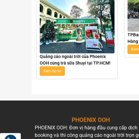
TPBan
Hàng 
Đi Bộ
Xem 
Quảng cáo ngoài trời của Phoenix
OOH cùng trà sữa Shuyi tại TP.HCM!
Xem dự án
PHOENIX OOH
PHOENIX OOH: Đơn vị hàng đầu cung cấp dịch
booking và thi công quảng cáo ngoài trời trọn g