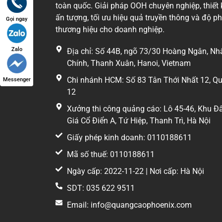
toàn quốc. Giải pháp OOH chuyên nghiệp, thiết 
ấn tượng, tối ưu hiệu quả truyền thông và độ p
Gọi ngay
thương hiệu cho doanh nghiệp.
Zalo
Địa chỉ: Số 44B, ngõ 73/30 Hoàng Ngân, Nh
Chính, Thanh Xuân, Hanoi, Vietnam
Chi nhánh HCM: Số 83 Tân Thới Nhất 12, Q
Messenger
12
Xưởng thi công quảng cáo: Lô 45-46, Khu Đ
Giá Cổ Điển A, Tứ Hiệp, Thanh Trì, Hà Nội
Giấy phép kinh doanh: 0110188611
Mã số thuế: 0110188611
Ngày cấp: 2022-11-22 | Nơi cấp: Hà Nội
SDT: 035 622 9511
Email: info@quangcaophoenix.com