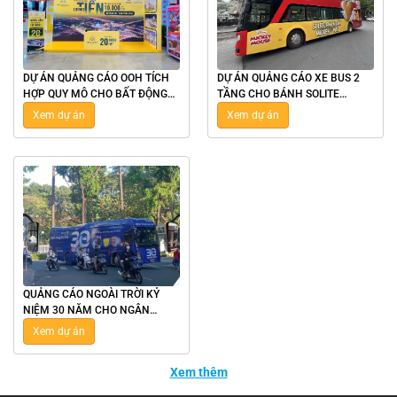
DỰ ÁN QUẢNG CÁO OOH TÍCH
DỰ ÁN QUẢNG CÁO XE BUS 2
HỢP QUY MÔ CHO BẤT ĐỘNG
TẦNG CHO BÁNH SOLITE
SẢN HPX GOLDEN LÀO CAI
MICKEY TẠI HÀ NỘI
Xem dự án
Xem dự án
QUẢNG CÁO NGOÀI TRỜI KỶ
NIỆM 30 NĂM CHO NGÂN
HÀNG BẢN VIỆT TẠI TPHCM
Xem dự án
Xem thêm