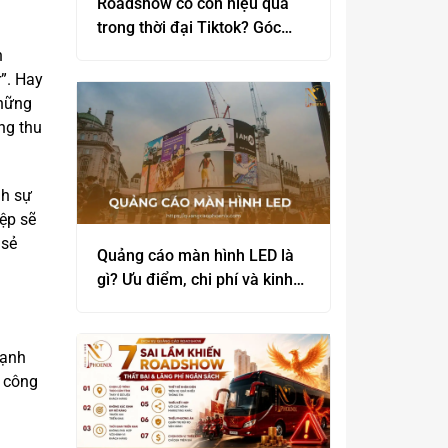
Roadshow có còn hiệu quả
trong thời đại Tiktok? Góc
nhìn thực tế từ các thương
n
hiệu lớn
”. Hay
những
ng thu
nh sự
ệp sẽ
 sẻ
Quảng cáo màn hình LED là
gì? Ưu điểm, chi phí và kinh
nghiệm triển khai hiệu quả
mạnh
à công