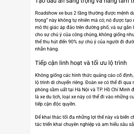
Tạo dấu ấn sang trọng và nâng tầm 
Roadshow xe bus 2 tầng thường được mệnh dan
trọng” này không tự nhiên mà có; nó được tạo 
mô thị giác áp đảo trên đường phố, và sự gắn l
cho sự chú ý của công chúng, không giống như 
thể thu hút đến 90% sự chú ý của người đi đườ
nhãn hàng.
Tiếp cận linh hoạt và tối ưu lộ trình
Không giống các hình thức quảng cáo cố định,
lộ trình di chuyển riêng. Đoàn xe có thể đi q
phòng sầm uất tại Hà Nội và TP. Hồ Chí Minh đ
là xe du lịch, loại xe này có thể đi vào những
tiếp cận độc quyền.
Để khai thác tối đa những lợi thế này và biến
tác triển khai chuyên nghiệp và am hiểu sâu sắ