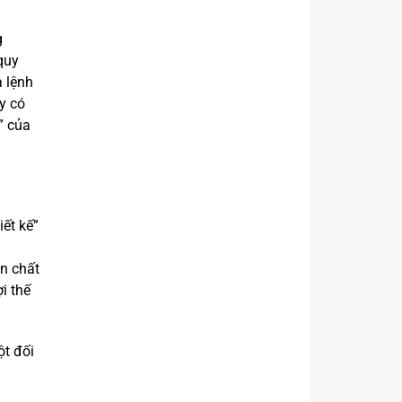
g
quy
a lệnh
y có
” của
ết kế”
ản chất
i thế
ột đối