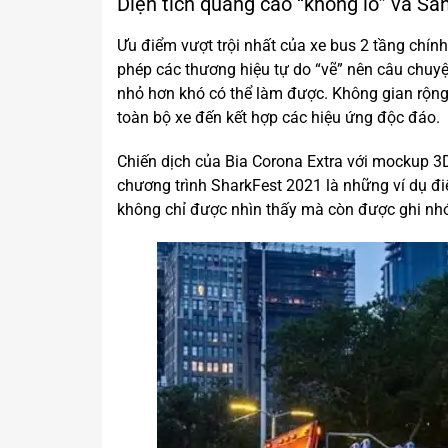
Diện tích quảng cáo “khổng lồ” và Sá
Ưu điểm vượt trội nhất của xe bus 2 tầng chín
phép các thương hiệu tự do “vẽ” nên câu chuy
nhỏ hơn khó có thể làm được. Không gian rộng 
toàn bộ xe đến kết hợp các hiệu ứng độc đáo.
Chiến dịch của Bia Corona Extra với mockup 3
chương trình SharkFest 2021 là những ví dụ đi
không chỉ được nhìn thấy mà còn được ghi nhớ