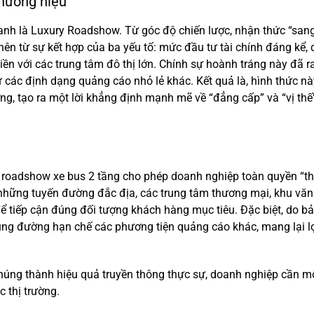
thương hiệu
h là Luxury Roadshow. Từ góc độ chiến lược, nhận thức “san
nên từ sự kết hợp của ba yếu tố: mức đầu tư tài chính đáng kể, 
iền với các trung tâm đô thị lớn. Chính sự hoành tráng này đã r
các định dạng quảng cáo nhỏ lẻ khác. Kết quả là, hình thức nà
ng, tạo ra một lời khẳng định mạnh mẽ về “đẳng cấp” và “vị thế
 roadshow xe bus 2 tầng cho phép doanh nghiệp toàn quyền “thi
ua những tuyến đường đắc địa, các trung tâm thương mại, khu văn
ể tiếp cận đúng đối tượng khách hàng mục tiêu. Đặc biệt, do b
 cung đường hạn chế các phương tiện quảng cáo khác, mang lại lợ
 chúng thành hiệu quả truyền thông thực sự, doanh nghiệp cần m
c thị trường.