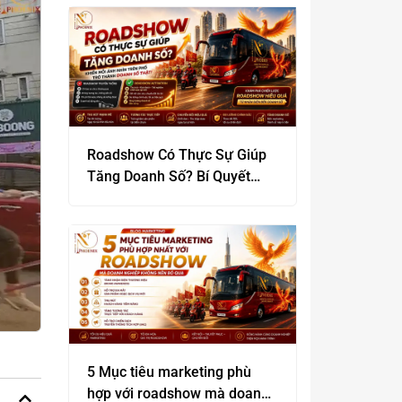
Roadshow Có Thực Sự Giúp
Tăng Doanh Số? Bí Quyết
Biến “Đám Đông” Thành Lợi
Nhuận Khủng
5 Mục tiêu marketing phù
hợp với roadshow mà doanh