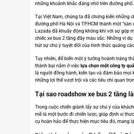
những khoảnh khắc đáng nhớ trên đường phố.
Tại Việt Nam, chúng ta đã chứng kiến những c
đường phố Hà Nội và TP.HCM thành một “sàn di
Lazada đã khuấy động không khí với sự góp m
chiếc xe bus 2 tầng đầy màu sắc. Những ví dụ
hút sự chú ý tuyệt đối của hình thức quảng cáo
Tuy nhiên, để biến một ý tưởng hoành tráng thà
thành bại nằm ở việc
lựa chọn một công ty quả
là người đồng hành, kiến tạo và đảm bảo mọi k
những lợi thế vượt trội và các tiêu chí quan tr
Tại sao roadshow xe bus 2 tầng l
Trong cuộc chiến giành lấy sự chú ý của khác
mẽ là một bước đi chiến lược, giúp định vị th
cụ hoàn hảo để thực hiện mục tiêu đó, mang lại