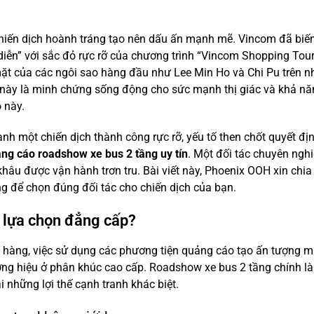
hiến dịch hoành tráng tạo nên dấu ấn mạnh mẽ. Vincom đã biế
ễn” với sắc đỏ rực rỡ của chương trình “Vincom Shopping Tour
ặt của các ngôi sao hàng đầu như Lee Min Ho và Chi Pu trên 
 này là minh chứng sống động cho sức mạnh thị giác và khả nă
 này.
nh một chiến dịch thành công rực rỡ, yếu tố then chốt quyết đị
ng cáo roadshow xe bus 2 tầng uy tín
. Một đối tác chuyên nghi
hâu được vận hành trơn tru. Bài viết này, Phoenix OOH xin chia
ọng để chọn đúng đối tác cho chiến dịch của bạn.
à lựa chọn đẳng cấp?
h hàng, việc sử dụng các phương tiện quảng cáo tạo ấn tượng 
ương hiệu ở phân khúc cao cấp. Roadshow xe bus 2 tầng chính l
 những lợi thế cạnh tranh khác biệt.