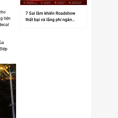
cho
7 Sai lầm khiến Roadshow
g tiện
thất bại và lãng phí ngân
decal
sách
của
điệp