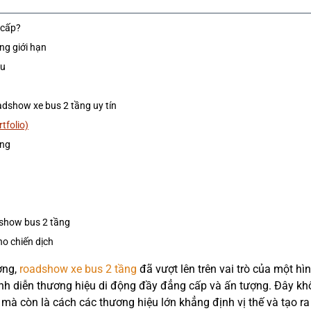
 cấp?
ng giới hạn
ệu
adshow xe bus 2 tầng uy tín
tfolio)
ông
dshow bus 2 tầng
ho chiến dịch
ờng,
roadshow xe bus 2 tầng
đã vượt lên trên vai trò của một hì
nh diễn thương hiệu di động đầy đẳng cấp và ấn tượng. Đây k
 mà còn là cách các thương hiệu lớn khẳng định vị thế và tạo ra