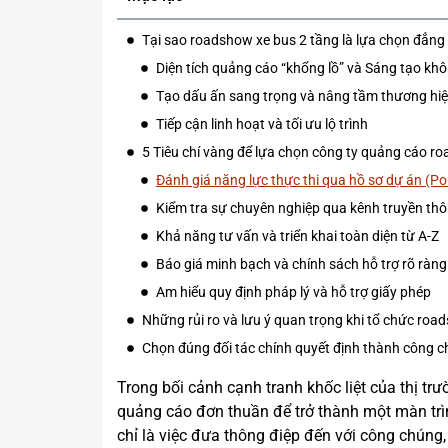
Tại sao roadshow xe bus 2 tầng là lựa chọn đẳng
Diện tích quảng cáo “khổng lồ” và Sáng tạo khô
Tạo dấu ấn sang trọng và nâng tầm thương hi
Tiếp cận linh hoạt và tối ưu lộ trình
5 Tiêu chí vàng để lựa chọn công ty quảng cáo ro
Đánh giá năng lực thực thi qua hồ sơ dự án (Por
Kiểm tra sự chuyên nghiệp qua kênh truyền th
Khả năng tư vấn và triển khai toàn diện từ A-Z
Báo giá minh bạch và chính sách hỗ trợ rõ ràng
Am hiểu quy định pháp lý và hỗ trợ giấy phép
Những rủi ro và lưu ý quan trọng khi tổ chức roa
Chọn đúng đối tác chính quyết định thành công c
Trong bối cảnh cạnh tranh khốc liệt của thị trư
quảng cáo đơn thuần để trở thành một màn trì
chỉ là việc đưa thông điệp đến với công chúng,