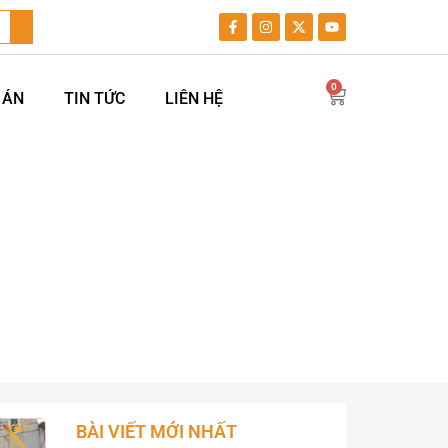
0
 ÁN
TIN TỨC
LIÊN HỆ
BÀI VIẾT MỚI NHẤT